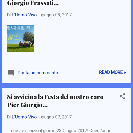
Giorgio Frassati...
lettura del libro Dopo la virtù di Alasdair
Macintyre. Il Distributismo è molto attinente
Di
L'Uomo Vivo
-
giugno 08, 2017
alla Benedict Option, la Scuola Chesterton
anche, il modo in cui i monaci di Norcia
vivono, pregano e lavorano altrettanto.
Venite, merita.
READ MORE »
Posta un commento
Si avvicina la Festa del nostro caro
Pier Giorgio...
Di
L'Uomo Vivo
-
giugno 07, 2017
... che avrà inizio il giorno 23 Giugno 2017! Quest'anno