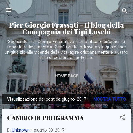
Passa ai contenuti principali
Pier Giorgio Frassati - Il blog della
Compagnia dei Tipi Loschi
Seguendo Pier Giorgio Frassati vogliamo attuare un’amicizia
fondata radicalmente in Gesù Cristo, attraverso la quale dare
un giudizio alle vicende della vita, agire cristianamente e aiutarci
nelle circostanze quotidiane.
HOME PAGE
Visualizzazione dei post da giugno, 2017
MOSTRA TUTTO
P
o
CAMBIO DI PROGRAMMA
s
t
Di
Unknown
-
giugno 30, 2017