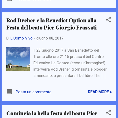
https://www.facebook.com/festapiergiorgiof
rassati/ e il nostro sito
http://www.tipiloschi.com/Festa.aspx dove
Rod Dreher e la Benedict Option alla
troverete gli eventi e gli aggiornamenti. Vi
Festa del beato Pier Giorgio Frassati
aspettiamo!
Di
L'Uomo Vivo
-
giugno 08, 2017
Il 28 Giugno 2017 a San Benedetto del
Tronto alle ore 21.15 presso il bel Centro
Educativo La Contea (ecco un'immagine!)
interverrà Rod Dreher, giornalista e blogger
americano, a presentare il bel libro The
Benedict Option. Interverrà anche padre
Benedetto Nivakoff, priore dei Monaci di
READ MORE »
Posta un commento
Norcia. I monaci, i tipi loschi e i
chestertoniani sono alcuni dei maggiori
protagonisti di questo libro che prende le
Comincia la bella festa del beato Pier
mosse da un'intuizione di Rod partita dalla