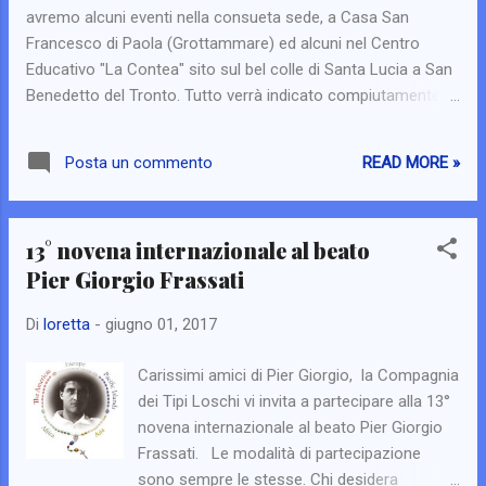
avremo alcuni eventi nella consueta sede, a Casa San
Francesco di Paola (Grottammare) ed alcuni nel Centro
Educativo "La Contea" sito sul bel colle di Santa Lucia a San
Benedetto del Tronto. Tutto verrà indicato compiutamente
nel programma, in corso di stampa e di pubblicazione.
Avremo la gradita presenza del Vescovo diocesano di San
READ MORE »
Posta un commento
Benedetto del Tronto - Ripatransone - Montalto mons. Carlo
Bresciani che celebrerà la Santa Messa nella memoria del
beato Pier Giorgio Frassati il giorno 4 Luglio 2017 alle ore
13° novena internazionale al beato
19.00 a Casa San Francesco di Paola. E poi nel mezzo tante
Pier Giorgio Frassati
altre belle cose. Ma la cosa più importante è che si continui
lietamente a festeggiare le virtù eroiche del nostro amico
Di
loretta
-
giugno 01, 2017
Pier Giorgio, perché ci sia di esempio, di sprone, di guida e di
aiuto sempre, anche oggi, in cui a volte sembra che certe
Carissimi amici di Pier Giorgio, la Compagnia
virtù siano passate di moda. Ma la Chiesa grazie a Dio non
dei Tipi Loschi vi invita a partecipare alla 13°
segue le mode. Per cui, cari amici, vi aspet...
novena internazionale al beato Pier Giorgio
Frassati. Le modalità di partecipazione
sono sempre le stesse. Chi desidera