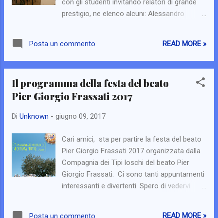
con gli studenti invitando relatori di grande
prestigio, ne elenco alcuni: Alessandro
D’Avenia, Paolo Nespoli, Roberto De Mattei,
Costanza Miriano, Chiara Amirante, Antonio
READ MORE »
Posta un commento
Socci, Gianfranco Amato, Paolo Gulisano,
Fausto Biloslavo, Piero Gheddo…il Vescovo
Camisasca.. Il 2017 ricorre il 40^
Il programma della festa del beato
anniversario della fondazione ufficiale del
Pier Giorgio Frassati 2017
Circolo e i nostri amici hanno pensato di fare
qualcosa di speciale impernando la
Di
Unknown
-
giugno 09, 2017
celebrazione intorno alla figura del Beato
Pier Giorgio. Così oggi 18 giugno il nostro
Cari amici, sta per partire la festa del beato
fondatore l'Avv.to Marco Sermarini è stato
Pier Giorgio Frassati 2017 organizzata dalla
invitato a parlare di Pier Giorgio insieme alla
Compagnia dei Tipi loschi del beato Pier
sig.ra Wanda Gawronska e l'Avv.to
Giorgio Frassati. Ci sono tanti appuntamenti
Gianfranco Amato. Per l'occasione il
interessanti e divertenti. Spero di vedervi
Vescovo Camisasca ha celebrato la Santa
tutti! Intanto vi invito a seguire la pagina
Messa. È stato un bel pomeriggio da …tipi
facebook:
loschi e..tosti!
READ MORE »
Posta un commento